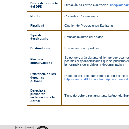
Datos de contacto
Dirección de correo electrónico:
dpd@sescam
del DPD:
Nombre:
Control de Prestaciones
Finalidad:
Gestión de Prestaciones Sanitarias
Tipo de
Establecimientos del sector
destinatario:
Destinatarios:
Farmacias y ortoprótesis
Se conservarán durante el tiempo que sea nece
Plazo de
posibles responsabilidades que se pudieran der
conservación:
la normativa de archivos y documentación.
Existencia de los
Puede ejercitar los derechos de acceso, rectifi
derechas
http://www.castillalamancha.es/proteccionded
ARSOLP:
Derecho a
presentar
Tiene derecho a reclamar ante la Agencia Es
reclamación a la
AEPD: